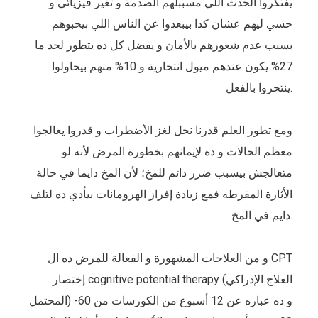
يفتكروا الحدث اللي مسببلهم الصدمة و تغير فيزيائي و
حسي ليهم عشان كدا بيبعدوا عن الناس اللي بيحبوهم
بسبب عدم شعورهم بالأمان و يفضل كل ده يتطور لحد ما
27% يكون عندهم ميول انتحارية و 10% منهم بيحاولوا
ينتحروا بالفعل.
ومع تطور العلم قدرنا نحل لغز الأضطراب و قدروا يعالجوا
معظم الحالات و ده لإيمانهم بخطورة المرض لأنه لو
متعالجش بيسبب ضرر دائم للمخ؛ لأن المخ دايما في حالة
الأثارة المفرطه فمع زيادة إفراز الهرومانات بيأدي ده لتلف
دايم في المخ.
و من العلاجات المشهورة و الفعالة للمرض ده ال CPT
إختصار cognitive potential therapy (العلاج الإدراكي
المحتمل) و ده عباره عن 12 أسبوع من الكورسات من 60-