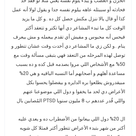
الحزن و الغضب و يبدء يلوم نفسه يعني مثلا لو فقد حد
فحادثه أو سببتله عاهه بيلوم نفسه جدا و يقول لولا أنه عمل
كذا أو قال يالا ننزل مكنش حصل كل ده ..و كل ما يزيد
الوقت كل ما تبدء المشاعر دي أنها تكتر و تتعقد أكتر
فيحس أنه محبوس و مفيش أي تقدم بيعمله و مش بيعرف
ينام ..و لكن زي ما المشاعر دي أخدت وقت عشان تتطور و
توصل لهذه المرحله من التعقد فهي بتبقى مسألة وقت مع
50% مع الأشخاص اللي مروا بصدمه قبل كده و ده بسبب
مساعدة أهلهم و أصحابهم أما النسبه الباقيه و هي 20%
مبيقدروش يطلعوا بره الدايره و بيفضلوا يحسوا بكل
الأعراض دي لحد ما يخفوا و دول اللي موضوعنا عنهم
المُصابين بال PTSD واللي قُدر عددهم ب 8 مليون سنويا
ال 20% دول اللي بيعانوا من الأضطراب ده و يعدي عليه
أكتر من شهر بتبدء الأعراض تتطور أكتر فمثلا كل شويه