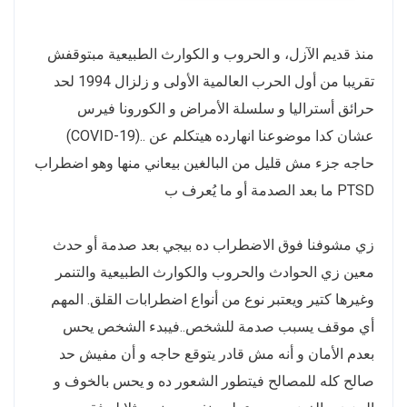
منذ قديم الآزل، و الحروب و الكوارث الطبيعية مبتوقفش
تقريبا من أول الحرب العالمية الأولى و زلزال 1994 لحد
حرائق أستراليا و سلسلة الأمراض و الكورونا فيرس
(COVID-19).. عشان كدا موضوعنا انهارده هيتكلم عن
حاجه جزء مش قليل من البالغين بيعاني منها وهو اضطراب
ما بعد الصدمة أو ما يُعرف ب PTSD
زي مشوفنا فوق الاضطراب ده بيجي بعد صدمة أو حدث
معين زي الحوادث والحروب والكوارث الطبيعية والتنمر
وغيرها كتير ويعتبر نوع من أنواع اضطرابات القلق. المهم
أي موقف يسبب صدمة للشخص..فيبدء الشخص يحس
بعدم الأمان و أنه مش قادر يتوقع حاجه و أن مفيش حد
صالح كله للمصالح فيتطور الشعور ده و يحس بالخوف و