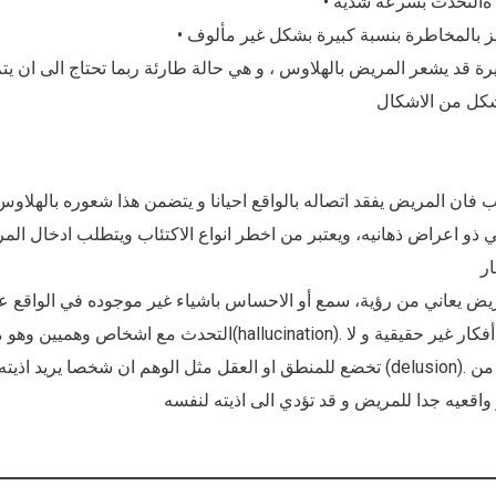
• ةالتحدث بسرعه شدية
ة قد يشعر المريض بالهلاوس ، و هي حالة طارئة ربما تحتاج الى ان 
ب فان المريض يفقد اتصاله بالواقع احيانا و يتضمن هذا شعوره بالهلاوس
ابي ذو اعراض ذهانيه، ويعتبر من اخطر انواع الاكتئاب ويتطلب ادخال ا
ريض يعاني من رؤية، سمع أو الاحساس باشياء غير موجوده في الواقع ع
التحدث (hallucination). أيضا يعاني المريض من أفكار غير حقيقية و لا
تخضع للمنطق او العقل مثل الوهم ان شخصا ي (delusion). وبرغم عدم منطقيه اي من