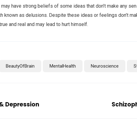
t may have strong beliefs of some ideas that don’t make any s
ch known as delusions. Despite these ideas or feelings don’t ma
true and real and may lead to hurt himself.
BeautyOfBrain
MentalHealth
Neuroscience
S
& Depression
Schizoph