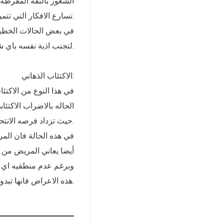
الشعور بالثقة المفرطة 
• تسارع الافكار التي تتميز بالمخاطرة بنسبة كبيرة بشكل غير مألوف.
في بعض الحالات الخطير
لتجنب اذية نفسه باي شكل من الاشكال.
الاكتئاب الذهاني:
في هذا النوع من الاكتئا
الحاله بالاضراب الاكتئ
حيث تزداد فرصه الانتحار.
في هذه الحالة فان الم
هذه الاعراض فانها تبدو واقعيه جدا للمريض و قد تؤدي الى اذيته لنفسه.