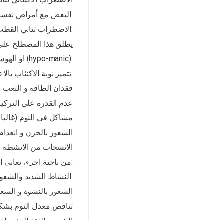
البعض مع أمراض نفسية اخرى، لذا نود أن نوضح أهم المعلومات حول كل منهما.
الاضطراب ثنائي القطب:
يطلق هذا المصطلح على 
الأعراض الاكتئابية و حالة من الهوس (manic) او الهوس الخفيف (hypo-manic).
تتميز نوبة الاكتئاب بالاعراض الاكتئابيه المعتاده والتي تتضمن:
• فقدان الطاقة و التعب
• عدم القدرة على التركيز
مشاكل في النوم (غالبا ك)
الشعور بالحزن و انعدام ا
الانسحاب من الانشطه ال
من ناحية اخرى يعاني المريض ايضا من نوبة هوس و تكون أعراضها على سبيل المثال:
• النشاط الشديد والشعور بالطاقة بشكل كبير.
الشعور بالنشوة و السعاد
تناقص معدل النوم بشكل)