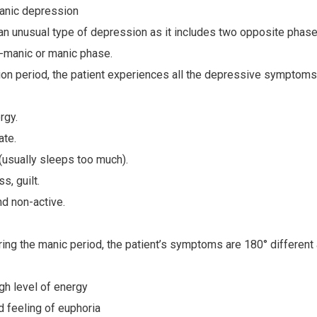
manic depression
an unusual type of depression as it includes two opposite phas
-manic or manic phase.
on period, the patient experiences all the depressive symptoms
rgy.
ate.
(usually sleeps too much).
s, guilt.
nd non-active.
uring the manic period, the patient’s symptoms are 180° differ
igh level of energy
d feeling of euphoria