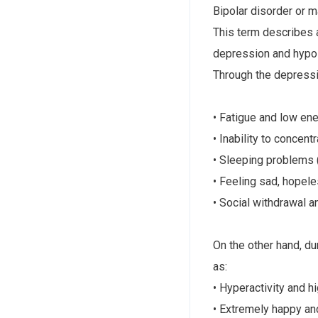
Bipolar disorder or 
This term describes 
depression and hypo
Through the depressi
• Fatigue and low ene
• Inability to concentr
• Sleeping problems 
• Feeling sad, hopeles
• Social withdrawal a
On the other hand, d
as:
• Hyperactivity and h
• Extremely happy an