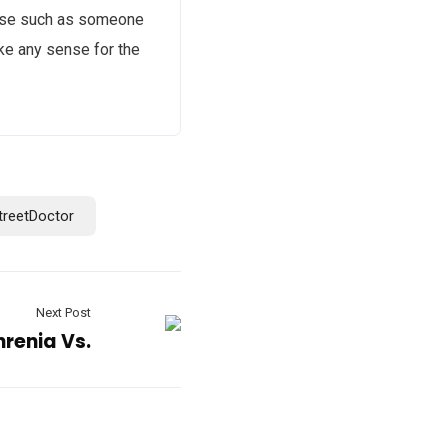
ense such as someone
ke any sense for the
treetDoctor
Next Post
renia Vs.